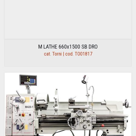
M LATHE 660x1500 SB DRO
cat. Torni | cod. TO01817