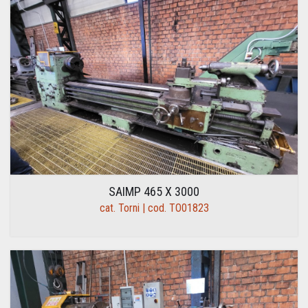
SAIMP 465 X 3000
cat. Torni | cod. TO01823