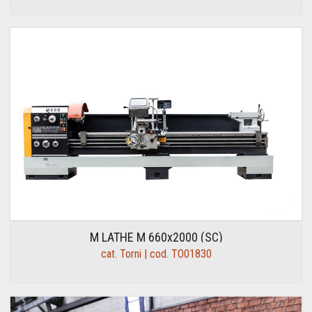
M LATHE M 660x2000 (SC)
cat. Torni | cod. TO01830