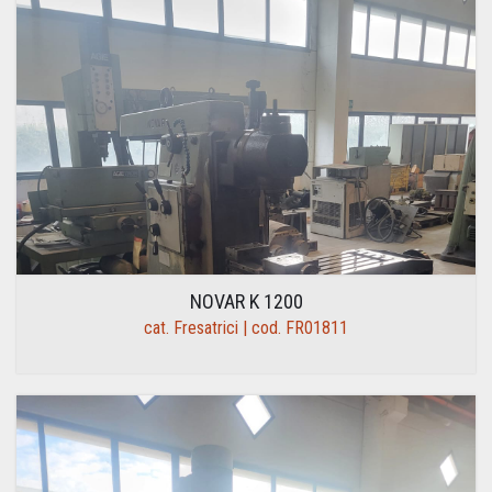
NOVAR K 1200
cat. Fresatrici | cod. FR01811