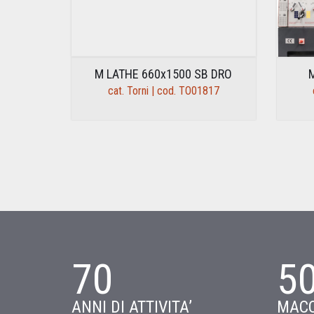
M LATHE 660x1500 SB DRO
cat. Torni | cod. TO01817
70
5
ANNI DI ATTIVITA’
MACC