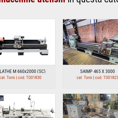
LATHE M 660x2000 (SC)
SAIMP 465 X 3000
cat. Torni | cod. TO01830
cat. Torni | cod. TO0182