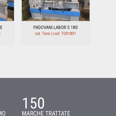
0
PADOVANI LABOR S 180
2
cat. Torni | cod. TO01801
150
MO
MARCHE TRATTATE