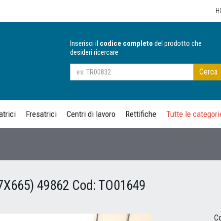
H
Inserisci il
codice completo
del prodotto che
desideri ricercare
Cerca
trici
Fresatrici
Centri di lavoro
Rettifiche
Tutte le categori
7X665) 49862
Cod:
TO01649
Co