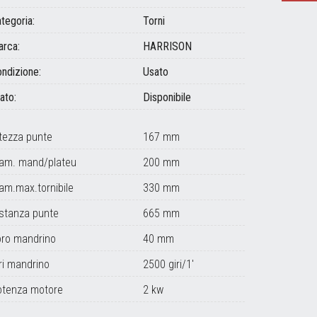
tegoria:
Torni
rca:
HARRISON
ndizione:
Usato
ato:
Disponibile
tezza punte
167 mm
iam. mand/plateu
200 mm
am.max.tornibile
330 mm
stanza punte
665 mm
oro mandrino
40 mm
ri mandrino
2500 giri/1'
otenza motore
2 kw