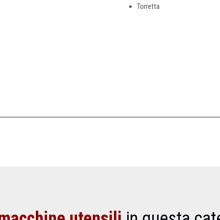
Torretta
macchine utensili
in questa cat