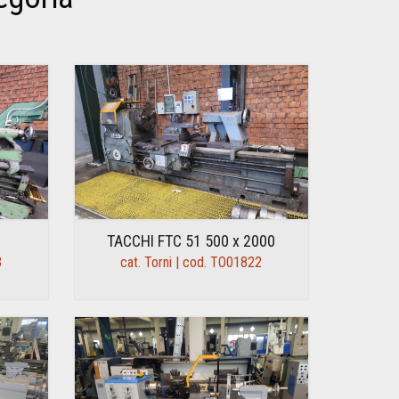
TACCHI FTC 51 500 x 2000
3
cat. Torni | cod. TO01822