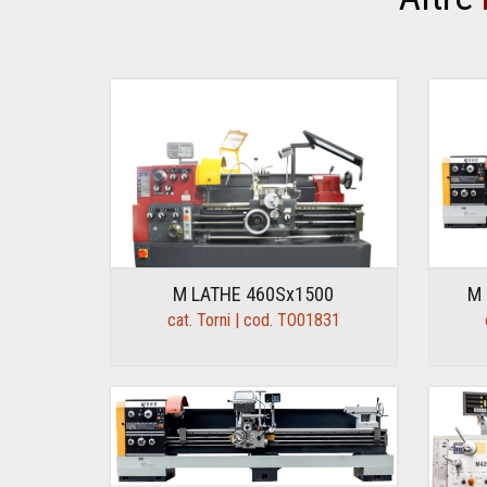
M LATHE 460Sx1500
M 
cat. Torni | cod. TO01831