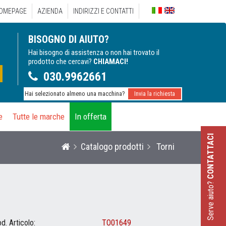
OMEPAGE
AZIENDA
INDIRIZZI E CONTATTI
Italiano
Engl
BISOGNO DI AIUTO?
Hai bisogno di assistenza o non hai trovato il
prodotto che cercavi?
CHIAMACI!
030.9962661
Hai selezionato almeno una macchina?
Invia la richiesta
e
Tutte le marche
In offerta
CONTATTACI
Catalogo prodotti
Torni
Serve aiuto?
d. Articolo:
TO01649