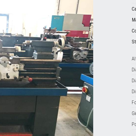
Ca
Ma
Co
St
Al
D
Di
Di
F
Gi
P