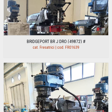
BRIDGEPORT BR J DRO (49872) #
cat. Fresatrici | cod. FR01639