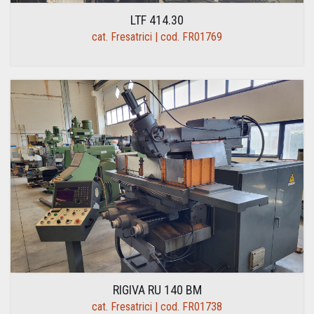
LTF 414.30
cat. Fresatrici | cod. FR01769
RIGIVA RU 140 BM
cat. Fresatrici | cod. FR01738