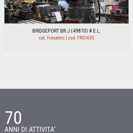
BRIDGEPORT BR J (49870) # E.L.
cat. Fresatrici | cod. FR01635
70
ANNI DI ATTIVITA’