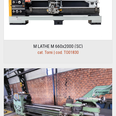
M LATHE M 660x2000 (SC)
cat. Torni | cod. TO01830