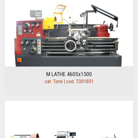
M LATHE 460Sx1500
cat. Torni | cod. TO01831