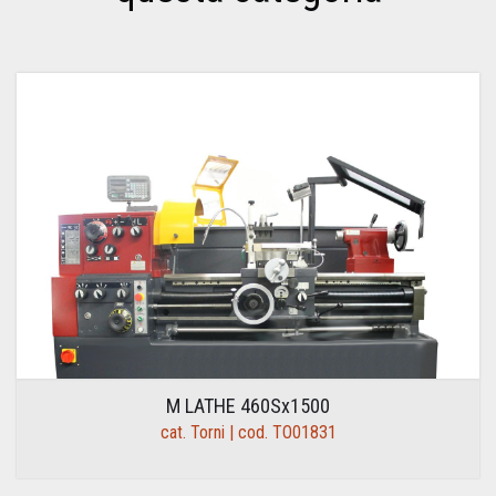
M LATHE 460Sx1500
cat. Torni | cod. TO01831