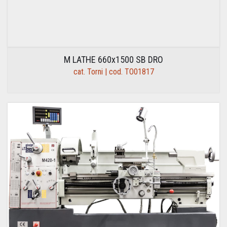
M LATHE 660x1500 SB DRO
cat. Torni | cod. TO01817