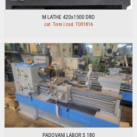
M LATHE 420x1500 DRO
cat. Torni | cod. TO01816
PADOVANI LABOR S 180