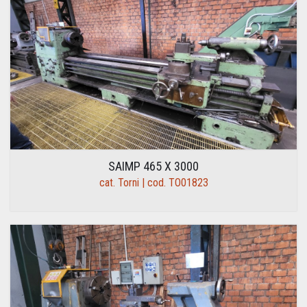
SAIMP 465 X 3000
cat. Torni | cod. TO01823