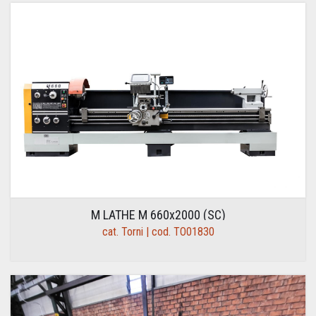
M LATHE M 660x2000 (SC)
cat. Torni | cod. TO01830