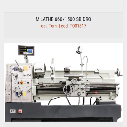
M LATHE 660x1500 SB DRO
cat. Torni | cod. TO01817