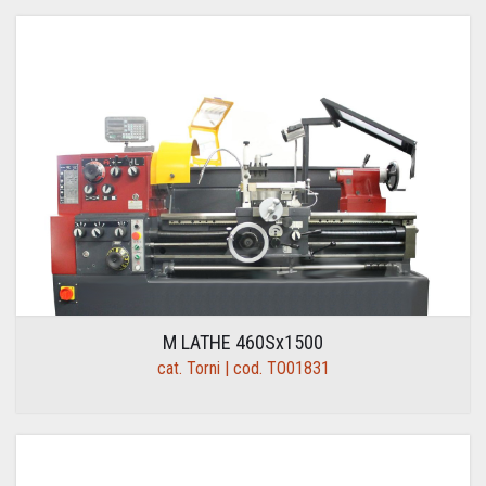
M LATHE 460Sx1500
cat. Torni | cod. TO01831