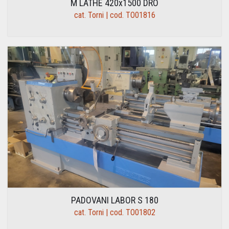
M LATHE 420x1500 DRO
cat. Torni | cod. TO01816
PADOVANI LABOR S 180
cat. Torni | cod. TO01802