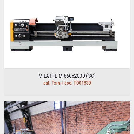
M LATHE M 660x2000 (SC)
cat. Torni | cod. TO01830