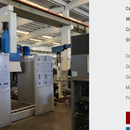
Ca
Ma
Co
St
D
Di
Gi
Ma
P