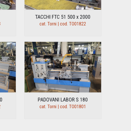
TACCHI FTC 51 500 x 2000
3
cat. Torni | cod. TO01822
0
PADOVANI LABOR S 180
2
cat. Torni | cod. TO01801