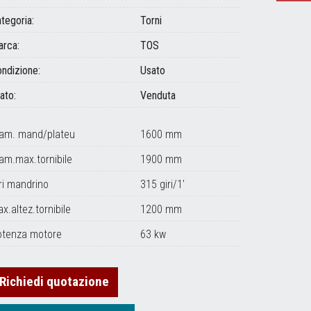
tegoria:
Torni
rca:
TOS
ndizione:
Usato
ato:
Venduta
iam. mand/plateu
1600 mm
am.max.tornibile
1900 mm
ri mandrino
315 giri/1'
x.altez.tornibile
1200 mm
otenza motore
63 kw
Richiedi quotazione