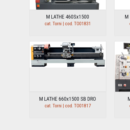
M LATHE 460Sx1500
M 
cat. Torni | cod. TO01831
M LATHE 660x1500 SB DRO
cat. Torni | cod. TO01817