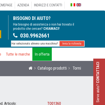
OMEPAGE
AZIENDA
INDIRIZZI E CONTATTI
Italiano
Engl
BISOGNO DI AIUTO?
Hai bisogno di assistenza o non hai trovato il
prodotto che cercavi?
CHIAMACI!
030.9962661
Hai selezionato almeno una macchina?
Invia la richiesta
e
Tutte le marche
In offerta
CONTATTACI
Catalogo prodotti
Torni
Serve aiuto?
d. Articolo:
TO01360