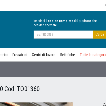
H
Inserisci il
codice completo
del prodotto che
desideri ricercare
Cerca
trici
Fresatrici
Centri di lavoro
Rettifiche
Tutte le categori
00
Cod:
TO01360
Co