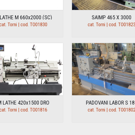
LATHE M 660x2000 (SC)
SAIMP 465 X 3000
cat. Torni | cod. TO01830
cat. Torni | cod. TO0182
M LATHE 420x1500 DRO
PADOVANI LABOR S 18
cat. Torni | cod. TO01816
cat. Torni | cod. TO0180