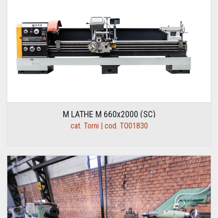
M LATHE M 660x2000 (SC)
cat. Torni | cod. TO01830