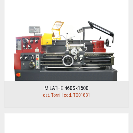
M LATHE 460Sx1500
cat. Torni | cod. TO01831