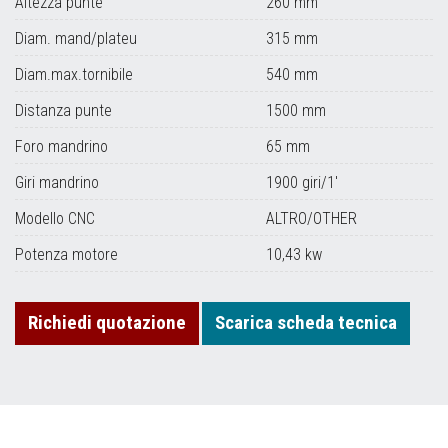
Altezza punte
260 mm
Diam. mand/plateu
315 mm
Diam.max.tornibile
540 mm
Distanza punte
1500 mm
Foro mandrino
65 mm
Giri mandrino
1900 giri/1'
Modello CNC
ALTRO/OTHER
Potenza motore
10,43 kw
Richiedi quotazione
Scarica scheda tecnica