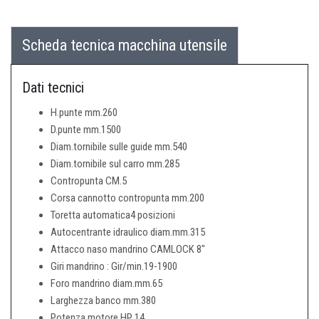
Scheda tecnica macchina utensile
Dati tecnici
H.punte mm.260
D.punte mm.1500
Diam.tornibile sulle guide mm.540
Diam.tornibile sul carro mm.285
Contropunta CM.5
Corsa cannotto contropunta mm.200
Toretta automatica4 posizioni
Autocentrante idraulico diam.mm.315
Attacco naso mandrino CAMLOCK 8"
Giri mandrino : Gir/min.19-1900
Foro mandrino diam.mm.65
Larghezza banco mm.380
Potenza motore HP 14