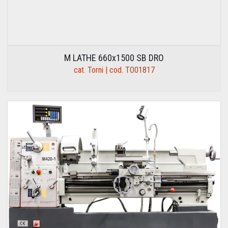
M LATHE 660x1500 SB DRO
cat. Torni | cod. TO01817