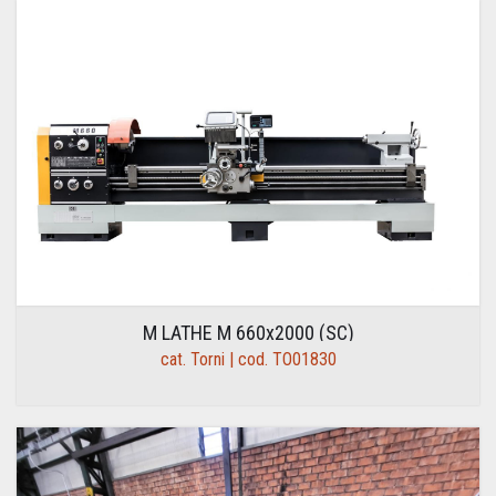
M LATHE M 660x2000 (SC)
cat. Torni | cod. TO01830