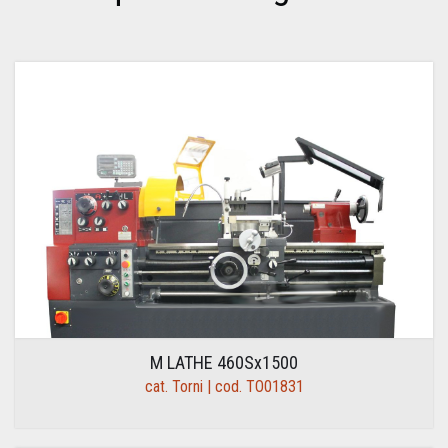
M LATHE 460Sx1500
cat. Torni | cod. TO01831