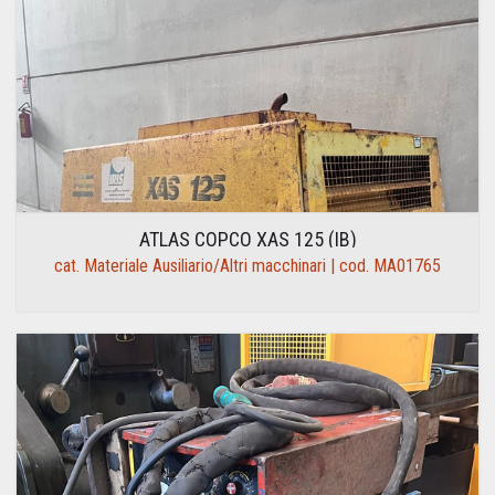
ATLAS COPCO XAS 125 (IB)
cat. Materiale Ausiliario/Altri macchinari | cod. MA01765