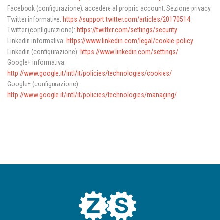
Facebook (configurazione): accedere al proprio account. Sezione privacy.
Twitter informative:
https://support.twitter.com/articles/20170514
Twitter (configurazione):
https://twitter.com/settings/security
Linkedin informativa:
https://www.linkedin.com/legal/cookie-policy
Linkedin (configurazione):
https://www.linkedin.com/settings/
Google+ informativa:
http://www.google.it/intl/it/policies/technologies/cookies/
Google+ (configurazione):
http://www.google.it/intl/it/policies/technologies/managing/