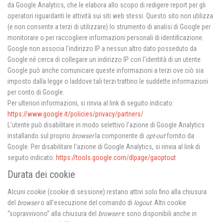
da Google Analytics, che le elabora allo scopo di redigere report per gli
operatori riguardanti le attività sui siti web stessi. Questo sito non utilizza
(e non consente a terzi di utilizzare) lo strumento di analisi di Google per
monitorare o per raccogliere informazioni personali di identificazione.
Google non associa l'indirizzo IP a nessun altro dato posseduto da
Google né cerca di collegare un indirizzo IP con l'identità di un utente.
Google può anche comunicare queste informazioni a terzi ove ciò sia
imposto dalla legge o laddove tali terzi trattino le suddette informazioni
per conto di Google.
Per ulteriori informazioni, si rinvia al link di seguito indicato:
https://www.google.it/policies/privacy/partners/
L'utente può disabilitare in modo selettivo l'azione di Google Analytics
installando sul proprio
browser
la componente di
opt-out
fornito da
Google. Per disabilitare l'azione di Google Analytics, si rinvia al link di
seguito indicato:
https://tools.google.com/dlpage/gaoptout
Durata dei cookie
Alcuni cookie (cookie di sessione) restano attivi solo fino alla chiusura
del
browser
o all'esecuzione del comando di
logout
. Altri cookie
“sopravvivono” alla chiusura del
browser
e sono disponibili anche in