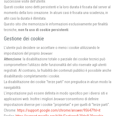
successive visite dell'utente.
Questi cookie sono detti persistenti e la loro durata è fissata dal server al
momento della loro creazione. In alcuni casi è fissata una scadenza, in
altri casi la durata è illimitata.
Questo sito che memorizza le informazioni esclusivamente per finalità
tecniche,
non fa uso di cookie persistenti
.
Gestione dei cookie
L'utente può decidere se accettare o meno i cookie utilizzando le
impostazioni del proprio
browser
.
Attenzione
: la disabilitazione totale o parziale dei cookie tecnici può
compromettere l'utilizzo delle funzionalità del sito riservate agli utenti
registrati. Al contrario, la fruibilità dei contenuti pubblici è possibile anche
disabilitando completamente i cookie.
La disabilitazione dei cookie “terze parti” non pregiudica in alcun modo la
navigabilità.
L'impostazione può essere definita in modo specifico per i diversi siti e
applicazioni web. Inoltre i migliori
browser
consentono di definire
impostazioni diverse per i cookie “proprietari” e per quelli di “terze parti”.
Chrome:
https://support.google.com/chrome/answer/95647?hl=it
Firefox:
https://support.mozilla.org/it/kb/Gestione%20dei%20cookie