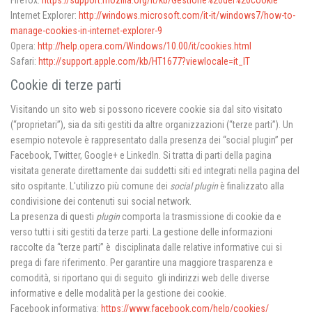
Internet Explorer:
http://windows.microsoft.com/it-it/windows7/how-to-
manage-cookies-in-internet-explorer-9
Opera:
http://help.opera.com/Windows/10.00/it/cookies.html
Safari:
http://support.apple.com/kb/HT1677?viewlocale=it_IT
Cookie di terze parti
Visitando un sito web si possono ricevere cookie sia dal sito visitato
(“proprietari”), sia da siti gestiti da altre organizzazioni (“terze parti”). Un
esempio notevole è rappresentato dalla presenza dei “social plugin” per
Facebook, Twitter, Google+ e LinkedIn. Si tratta di parti della pagina
visitata generate direttamente dai suddetti siti ed integrati nella pagina del
sito ospitante. L'utilizzo più comune dei
social plugin
è finalizzato alla
condivisione dei contenuti sui social network.
La presenza di questi
plugin
comporta la trasmissione di cookie da e
verso tutti i siti gestiti da terze parti. La gestione delle informazioni
raccolte da “terze parti” è disciplinata dalle relative informative cui si
prega di fare riferimento. Per garantire una maggiore trasparenza e
comodità, si riportano qui di seguito gli indirizzi web delle diverse
informative e delle modalità per la gestione dei cookie.
Facebook informativa:
https://www.facebook.com/help/cookies/