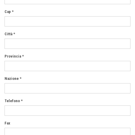
Cap *
Città *
Provincia *
Nazione *
Telefono *
Fax