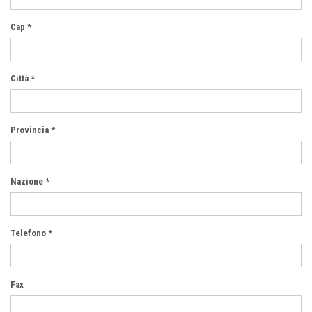
Cap *
Città *
Provincia *
Nazione *
Telefono *
Fax